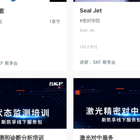
Seal Jet
套
#密封学院
院
1章节
Seal Jet
132人学过
讲师：SKF 斯享会
F 斯享会
测和诊断分析培训
激光对中服务